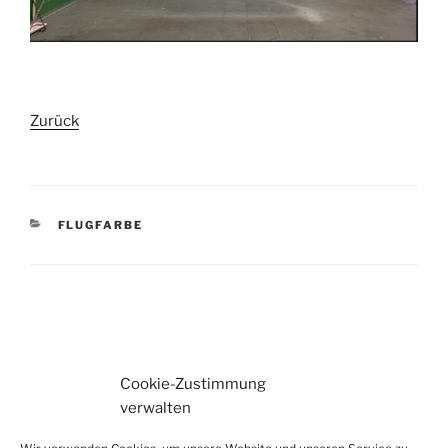
Zurück
KATEGORIEN
FLUGFARBE
Beitragsnavigation
Vorheriger
Nächster
Beitrag
Beitrag
Cookie-Zustimmung
verwalten