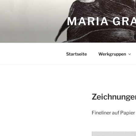
Zum
Inhalt
MARIA GRA
springen
Startseite
Werkgruppen
Zeichnunge
Fineliner auf Papie