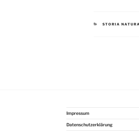
KATEGORIEN
STORIA NATUR
Beitragsnav
Vorheriger
Beitrag
Impressum
Datenschutzerklärung