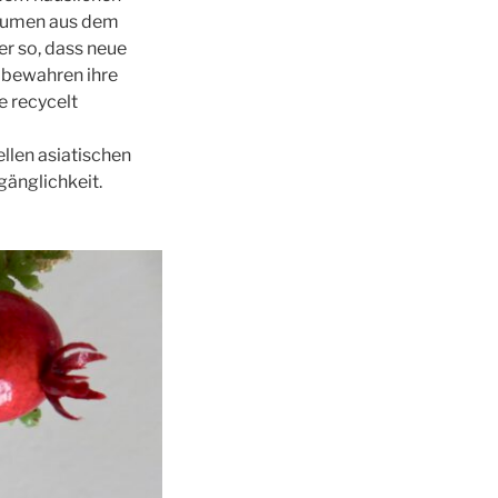
blumen aus dem
er so, dass neue
n bewahren ihre
e recycelt
llen asiatischen
gänglichkeit.