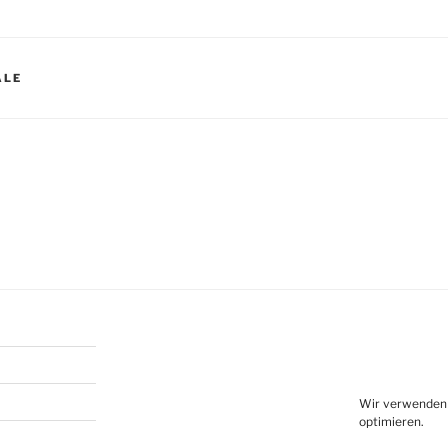
ALE
igation
Wir verwenden 
optimieren.