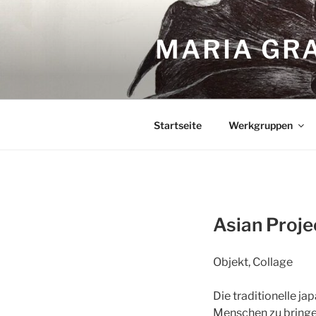
Zum
Inhalt
MARIA GRA
springen
Startseite
Werkgruppen
Asian Proje
Objekt, Collage
Die traditionelle j
Menschen zu bringe