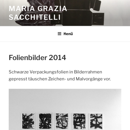
Zum
MARIA GRAZIA
Inhalt
SACCHITELLI
springen
Menü
Folienbilder 2014
Schwarze Verpackungsfolien in Bilderrahmen
gepresst täuschen Zeichen- und Malvorgänge vor.