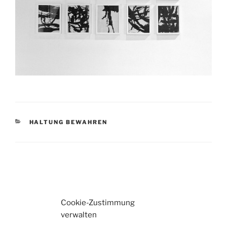
KATEGORIEN
HALTUNG BEWAHREN
Beitragsnavigation
Vorheriger
Nächster
Beitrag
Beitrag
Cookie-Zustimmung
verwalten