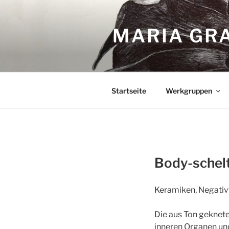
Zum
Inhalt
MARIA GRA
springen
Startseite
Werkgruppen
Body-schel
Keramiken, Negativ
Die aus Ton geknet
inneren Organen un