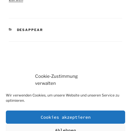
KATEGORIEN
DESAPPEAR
Beitragsnavigation
Vorheriger
Nächster
Beitrag
Beitrag
Cookie-Zustimmung
verwalten
Wir verwenden Cookies, um unsere Website und unseren Service zu
optimieren.
Impressum
Cookies akzeptieren
Datenschutzerklärung
Ablehnen