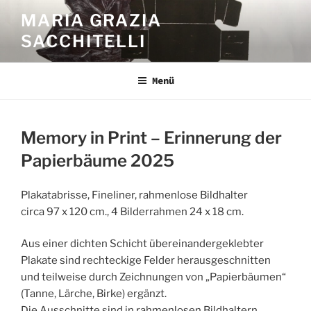
Zum
MARIA GRAZIA
Inhalt
SACCHITELLI
springen
Menü
Memory in Print – Erinnerung der
Papierbäume 2025
Plakatabrisse, Fineliner, rahmenlose Bildhalter
circa 97 x 120 cm., 4 Bilderrahmen 24 x 18 cm.
Aus einer dichten Schicht übereinandergeklebter
Plakate sind rechteckige Felder herausgeschnitten
und teilweise durch Zeichnungen von „Papierbäumen“
(Tanne, Lärche, Birke) ergänzt.
Die Ausschnitte sind in rahmenlosen Bildhaltern