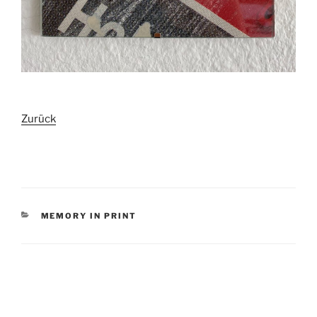
Zurück
KATEGORIEN
MEMORY IN PRINT
Beitragsnavigation
Vorheriger
Nächster
Beitrag