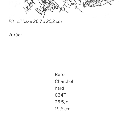
Pitt oil base 26,7 x 20,2 cm
Zurück
Berol
Charchol
hard
634T
25,5, x
19,6 cm.